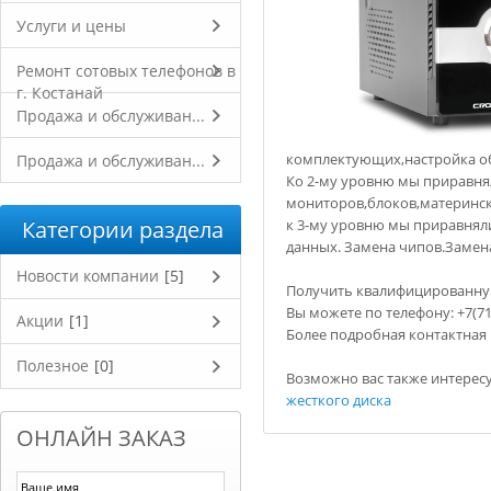
Услуги и цены
Ремонт сотовых телефонов в
г. Костанай
Продажа и обслуживан...
комплектующих,настройка об
Продажа и обслуживан...
Ко 2-му уровню мы приравнял
мониторов,блоков,матерински
Категории раздела
к 3-му уровню мы приравнял
данных. Замена чипов.Замена
Новости компании
[5]
Получить квалифицированну
Вы можете по телефону: +7(714
Акции
[1]
Более подробная контактная
Полезное
[0]
Возможно вас также интерес
жесткого диска
ОНЛАЙН ЗАКАЗ