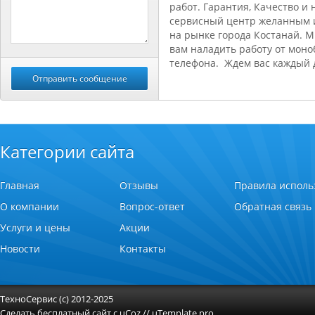
работ. Гарантия, Качество и 
сервисный центр желанным 
на рынке города Костанай. 
вам наладить работу от моно
телефона.
Ждем вас каждый д
Категории сайта
Главная
Отзывы
Правила исполь
О компании
Вопрос-ответ
Обратная связь
Услуги и цены
Акции
Новости
Контакты
ТехноСервис (с) 2012-2025
Сделать
бесплатный сайт
с
uCoz
//
uTemplate.pro