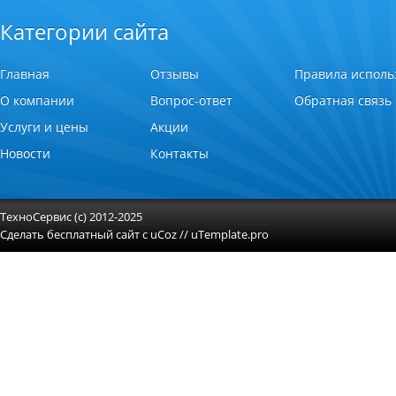
Категории сайта
Главная
Отзывы
Правила исполь
О компании
Вопрос-ответ
Обратная связь
Услуги и цены
Акции
Новости
Контакты
ТехноСервис (с) 2012-2025
Сделать
бесплатный сайт
с
uCoz
//
uTemplate.pro